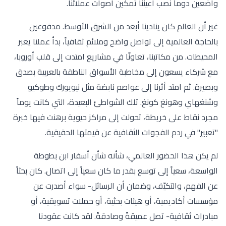
واضعين دوماً نصب أعيننا تمكين أصوات عملائنا.
غير أن العالم كان ينادينا أبعد من الشرق الأوسط. مدفوعين
بالحاجة العالمية إلى تواصل واضح وملائم ثقافياً، بدأ عملنا يعبر
المحيطات. من مكاتبنا، تعاونّا في مشاريع امتدت إلى قلب أوروبا،
مع شركاء يسعون إلى مخاطبة الأسواق الناطقة بالعربية بصدق
وبصيرة. ثم امتد أثرنا إلى عواصم نابضة مثل نيويورك وطوكيو
وشنغهاي وهونغ كونغ. تلك الشواطئ البعيدة، التي كانت يوماً
مجرد نقاط على خريطة، تحولت إلى مراكز حيوية برهنت فيها خبرة
"تعبير" في ردم الفجوات الثقافية عن قيمتها الحقيقية.
لم يكن هذا الحضور العالمي، شأنه شأن أسفار ابن بطوطة
الواسعة، سعياً إلى توسع بقدر ما كان سعياً إلى اتصال. كان بحثاً
عن الفهم، والتكيّف، وضمان أن الرسائل- سواء أصدرت عن
مؤسسات أكاديمية، أو هيئات بحثية، أو حملات تسويقية، أو
مبادرات ثقافية- تصل عميقةً وصادقةً. لقد كانت عقودنا