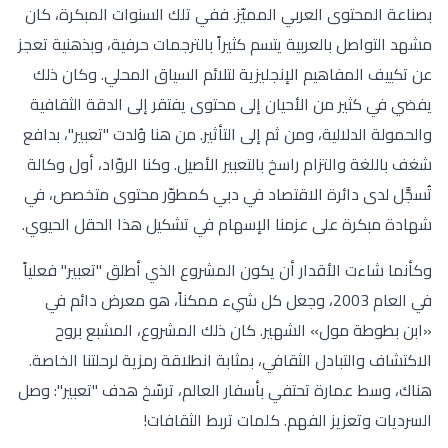
بصناعة المحتوى العربي المميّز. ففي تلك السنوات المبكرة، كان
مشهد التواصل بالعربية يتسم كثيراً بالترجمات حرفية، وبذهنية تعجز
عن تكييف المفاهيم الإنجليزية لتلائم السياق المحلي. وكان ذلك
يفضي في كثير من الأحيان إلى محتوى يفتقر إلى الدقة الثقافية
والحمولة الدلالية، ومن ثم إلى التأثير. من هنا وُلدت "تعبير"، بدافع
شغف باللغة والتزام راسخ بالتعبير الأصيل. وكنا الروّاد، أول وكالة
تُسجَّل لدى دائرة الاقتصاد في دبي كمطوّر محتوى متخصص، في
شهادة مبكرة على عزمنا الإسهام في تشكيل هذا الحقل الحيوي.
وكأنما شاءت الأقدار أن يكون المشروع الذي أطلق "تعبير" فعلياً
في العام 2003، وجعل كل شيء ممكناً، هو معرض دائم في
«ابن بطوطة مول» الشهير. كان ذلك المشروع، المشبع بروح
الاكتشاف والتبادل الثقافي، بمثابة انطلاقة رمزية لرحلتنا الخاصة.
هناك، وسط عمارة تحتفي بأسفار العالم، ترسّخ هدف "تعبير": وصل
السرديات وتعزيز الفهم. كلمات تربط الثقافات!