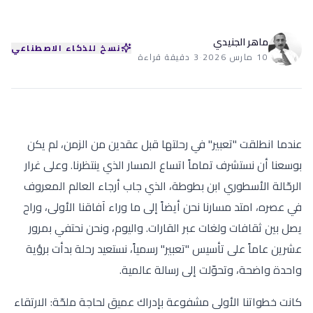
ماهر الجنيدي
نسخ للذكاء الاصطناعي
10 مارس 2026
·
3 دقيقة قراءة
عندما انطلقت "تعبير" في رحلتها قبل عقدين من الزمن، لم يكن
بوسعنا أن نستشرف تماماً اتساع المسار الذي ينتظرنا. وعلى غرار
الرحّالة الأسطوري ابن بطوطة، الذي جاب أرجاء العالم المعروف
في عصره، امتد مسارنا نحن أيضاً إلى ما وراء آفاقنا الأولى، وراح
يصل بين ثقافات ولغات عبر القارات. واليوم، ونحن نحتفي بمرور
عشرين عاماً على تأسيس "تعبير" رسمياً، نستعيد رحلة بدأت برؤية
واحدة واضحة، وتحوّلت إلى رسالة عالمية.
كانت خطواتنا الأولى مشفوعة بإدراك عميق لحاجة ملحّة: الارتقاء