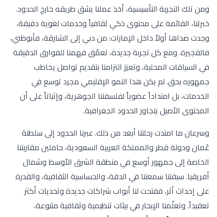
ومن تلك التجربة التأسيسية، أخذ عملنا يشق طريقه خارج الحدود.
خبرتنا، القائمة على محتوى ذكي ثقافياً وخدمات لغوية دقيقة،
وجدت صداها أولاً داخل الإمارات: من دبي إلى الشارقة، فأبوظبي،
فالفجيرة. ومع كل تجربة جديدة، تعمّق فهمنا للفوارق الدقيقة
في السياقات المحلية، وتعزز التزامنا بتقديم تواصل يخاطب
جمهوره بحق. لم يكن هذا النمو الإقليمي مجرد توسع في
الخدمات، بل امتداداً عضوياً لفلسفتنا الجوهرية، وإثباتاً على أن
المحتوى الأصيل يتجاوز الحدود الجغرافية.
وسرعان ما امتدت رحلتنا أبعد من ذلك. عبرنا الحدود إلى سلطنة
عُمان ودولة قطر والمملكة العربية السعودية، حاملين مقاربتنا
الخاصة إلى جمهور أوسع في منطقة الشرق الأوسط وشمال
أفريقيا. سبقتنا سمعتنا في الدقة، والحساسية الثقافية، والقدرة
على إحداث أثر، ففتحت لنا أبواب شراكات جديدة وتحديات أكثر
تعقيداً. وتعلّمنا الإبحار في بيئات تنظيمية وثقافية متنوعة،