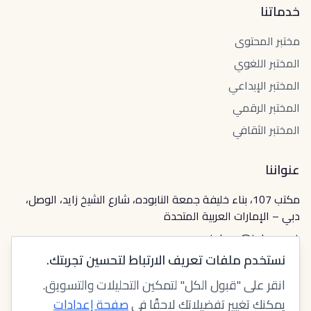
خدماتنا
مختبر المحتوى
المختبر اللغوي
المختبر الإبداعي
المختبر الرقمي
المختبر الثقافي
عنواننا
مكتب 107، بناء خليفة جمعة النابوده، شارع الشيخ زايد، الوصل،
دبي – الإمارات العربية المتحدة
tabeer@tabeer.net
نستخدم ملفات تعريف الارتباط لتحسين تجربتك.
انقر على "قبول الكل" لتمكين التحليلات والتسويق.
English
يمكنك تغيير تفضيلاتك لاحقًا في
صفحة إعدادات